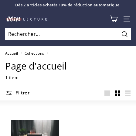
Passer
Dès 2 articles achetés 10% de réduction automatique
au
Diaporama
contenu
C
Pause
NAV
o
i
Rech
n
L
Accueil
/
Collections
/
e
Page d'accueil
c
t
1 item
u
Filtrer
r
Grande
Petit
List
e