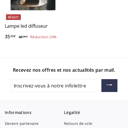
RÉDUIT
Lampe led diffuseur
P
35
3
P
00€
49
4
Réduction 29%
00€
r
r
9
5
,
i
i
,
0
x
x
0
0
r
r
€
0
é
é
Recevez nos offres et nos actualités par mail.
€
d
g
u
u
Inscrivez-
i
l
vous
t
i
à
e
notre
r
infolettre
Informations
Légalité
Devenir partenaire
Retours de colis