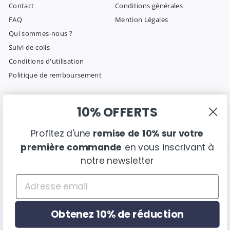
Contact
Conditions générales
FAQ
Mention Légales
Qui sommes-nous ?
Suivi de colis
Conditions d'utilisation
Politique de remboursement
10% OFFERTS
Entrer en contact
Suivez nous
Instagram
Facebook
Pinterest
Envoyez-nous un email
Profitez d'une
remise de 10% sur votre
première commande
en vous inscrivant à
notre newsletter
Nous acceptons
Langue
français
Obtenez 10% de réduction