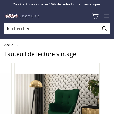
Passer
Dès 2 articles achetés 10% de réduction automatique
au
Diaporama
contenu
C
Pause
NAV
o
i
Rech
n
L
Accueil
/
e
Fauteuil de lecture vintage
c
t
u
r
e