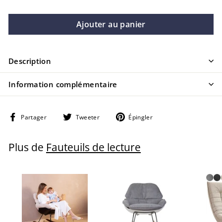
Ajouter au panier
Description
Information complémentaire
Partager
Tweeter
Épingler
Partager
Tweeter
Épingler
sur
sur
sur
Facebook
Twitter
Pinterest
Plus de
Fauteuils de lecture