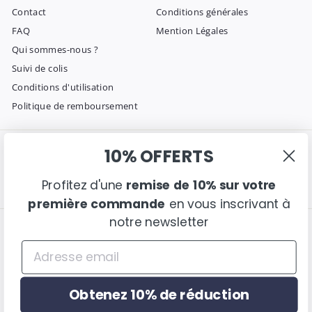
Contact
Conditions générales
FAQ
Mention Légales
Qui sommes-nous ?
Suivi de colis
Conditions d'utilisation
Politique de remboursement
10% OFFERTS
Entrer en contact
Suivez nous
Instagram
Facebook
Pinterest
Envoyez-nous un email
Profitez d'une
remise de 10% sur votre
première commande
en vous inscrivant à
notre newsletter
Nous acceptons
Langue
français
Obtenez 10% de réduction