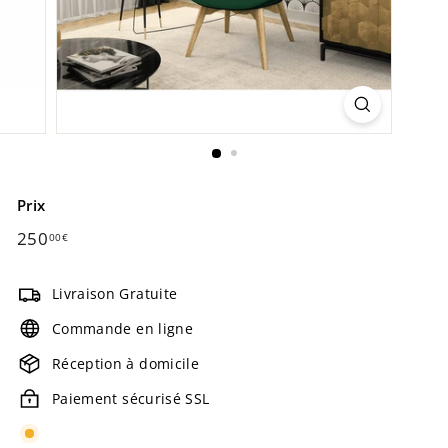
Prix
Prix
250
250,00€
00€
régulier
Livraison Gratuite
Commande en ligne
Réception à domicile
Paiement sécurisé SSL