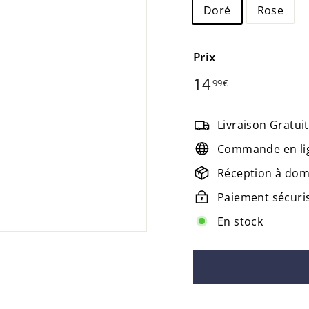
Doré
Rose
Prix
Prix
14
14,99€
99€
régulier
Livraison Gratui
Commande en li
Réception à domi
Paiement sécuri
En stock