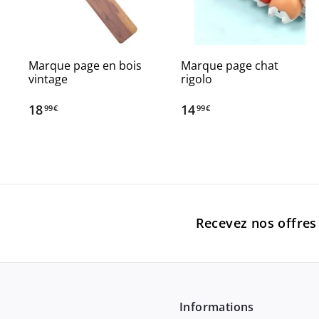
Marque page en bois
Marque page chat
vintage
rigolo
18
1
14
1
99€
99€
8
4
,
,
9
9
9
9
€
€
Recevez nos offres 
Informations