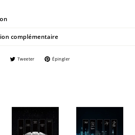
ion
ion complémentaire
Partager
Tweeter
Épingler
Tweeter
Épingler
sur
sur
sur
Facebook
Twitter
Pinterest