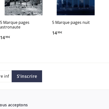
5 Marque pages
5 Marque pages nuit
astronaute
14
1
99€
14
1
99€
4
4
,
,
9
9
9
9
€
€
S'inscrire
ous acceptons