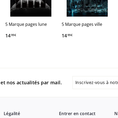
5 Marque pages lune
5 Marque pages ville
14
1
14
1
99€
99€
4
4
,
,
9
9
9
9
€
€
Inscrivez-
et nos actualités par mail.
vous
à
notre
infolettre
Légalité
Entrer en contact
N