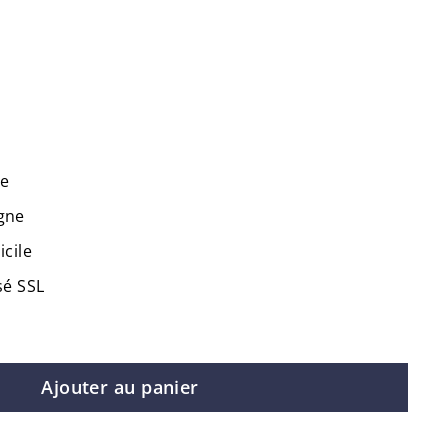
te
gne
cile
sé SSL
Ajouter au panier