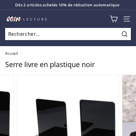
Passer
Dès 2 articles achetés 10% de réduction automatique
au
Diaporama
contenu
C
Pause
NAV
o
i
Rech
n
L
Accueil
/
e
Serre livre en plastique noir
c
t
u
r
e