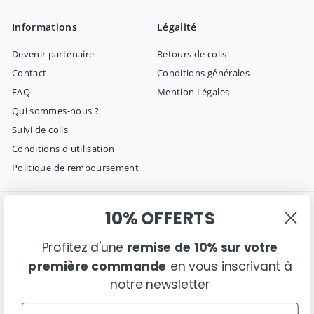
infolettre
Informations
Légalité
Devenir partenaire
Retours de colis
Contact
Conditions générales
FAQ
Mention Légales
Qui sommes-nous ?
Suivi de colis
Conditions d'utilisation
Politique de remboursement
10% OFFERTS
Entrer en contact
Suivez nous
Instagram
Facebook
Pinterest
Envoyez-nous un email
Profitez d'une
remise de 10% sur votre
première commande
en vous inscrivant à
notre newsletter
Nous acceptons
Langue