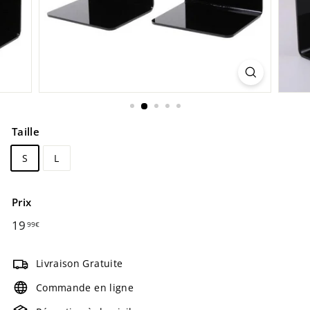
Taille
S
L
Prix
Prix
19
19,99€
99€
régulier
Livraison Gratuite
Commande en ligne