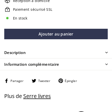
Réception à domicile
Paiement sécurisé SSL
En stock
Ajouter au panier
Description
Information complémentaire
Partager
Tweeter
Épingler
Partager
Tweeter
Épingler
sur
sur
sur
Facebook
Twitter
Pinterest
Plus de
Serre livres