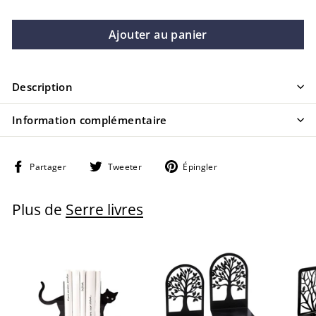
Ajouter au panier
Description
Information complémentaire
Partager
Tweeter
Épingler
Partager
Tweeter
Épingler
sur
sur
sur
Facebook
Twitter
Pinterest
Plus de
Serre livres