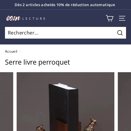
Passer
Dès 2 articles achetés 10% de réduction automatique
au
Diaporama
contenu
C
Pause
NAV
o
i
Rech
n
L
Accueil
/
e
Serre livre perroquet
c
t
u
r
e