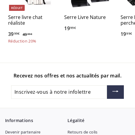
RÉDUIT
Serre livre chat
Serre Livre Nature
Serre 
réaliste
perch
19
1
99€
P
39
3
P
19
1
99€
99€
49
4
9
99€
r
r
9
9
9
Réduction 20%
,
,
i
i
,
,
9
9
x
x
9
9
9
9
r
r
€
9
9
€
é
é
€
€
d
g
Recevez nos offres et nos actualités par mail.
u
u
i
l
Inscrivez-
t
i
vous
e
à
r
notre
infolettre
Informations
Légalité
Devenir partenaire
Retours de colis