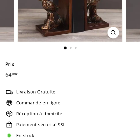
Prix
Prix
64
64,00€
00€
régulier
Livraison Gratuite
Commande en ligne
Réception à domicile
Paiement sécurisé SSL
En stock