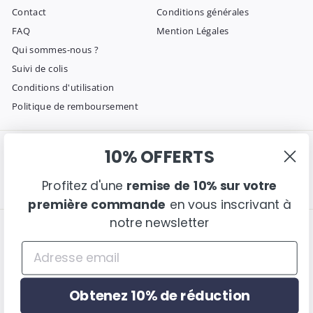
Contact
Conditions générales
FAQ
Mention Légales
Qui sommes-nous ?
Suivi de colis
Conditions d'utilisation
Politique de remboursement
10% OFFERTS
Entrer en contact
Suivez nous
Instagram
Facebook
Pinterest
Envoyez-nous un email
Profitez d'une
remise de 10% sur votre
première commande
en vous inscrivant à
notre newsletter
Nous acceptons
Langue
français
Obtenez 10% de réduction